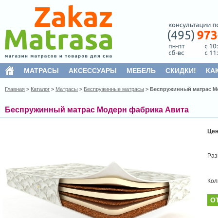
МАТРАСЫ
АКСЕССУАРЫ
МЕБЕЛЬ
СКИДКИ!
КА
Главная
>
Каталог
>
Матрасы
>
Беспружинные матрасы
>
Беспружинный матрас М
Беспружинный матрас Модерн фабрика Авита
Це
Раз
Кол
О