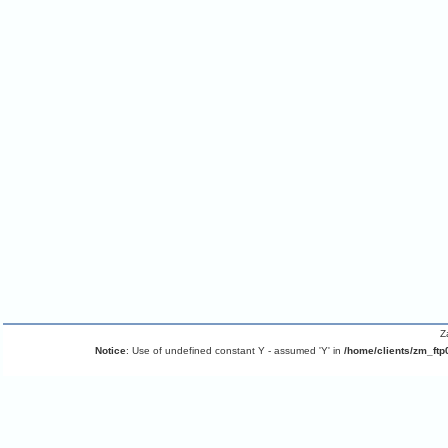
Z
Notice
: Use of undefined constant Y - assumed 'Y' in
/home/clients/zm_ftp