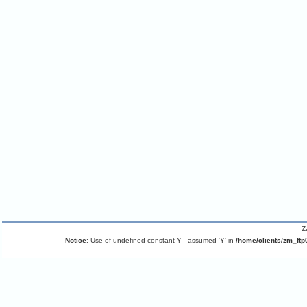
Z
Notice
: Use of undefined constant Y - assumed 'Y' in
/home/clients/zm_ftp