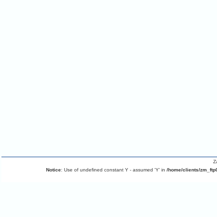
Z
Notice
: Use of undefined constant Y - assumed 'Y' in
/home/clients/zm_ftp