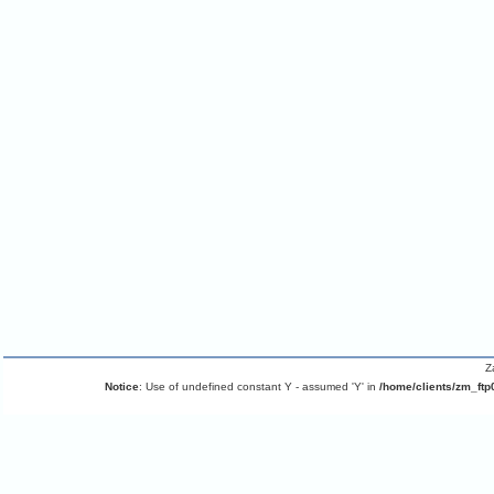
Z
Notice
: Use of undefined constant Y - assumed 'Y' in
/home/clients/zm_ftp