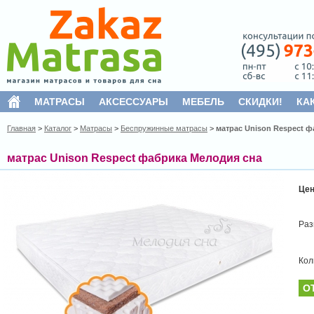
МАТРАСЫ
АКСЕССУАРЫ
МЕБЕЛЬ
СКИДКИ!
КА
Главная
>
Каталог
>
Матрасы
>
Беспружинные матрасы
>
матрас Unison Respect 
матрас Unison Respect фабрика Мелодия сна
Це
Раз
Кол
О