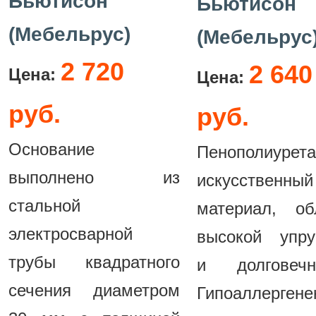
Бьютисон
Бьютисон
(Мебельрус)
(Мебельрус
2 720
2 640
Цена:
Цена:
руб.
руб.
Основание
Пенополиуре
выполнено из
искусственный
стальной
материал, об
электросварной
высокой упру
трубы квадратного
и долговечн
сечения диаметром
Гипоаллерге