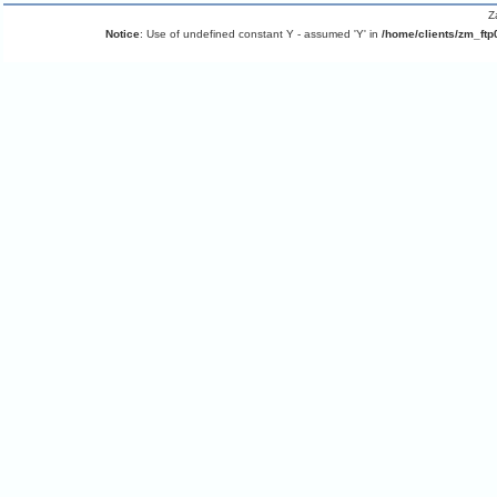
Z
Notice
: Use of undefined constant Y - assumed 'Y' in
/home/clients/zm_ftp