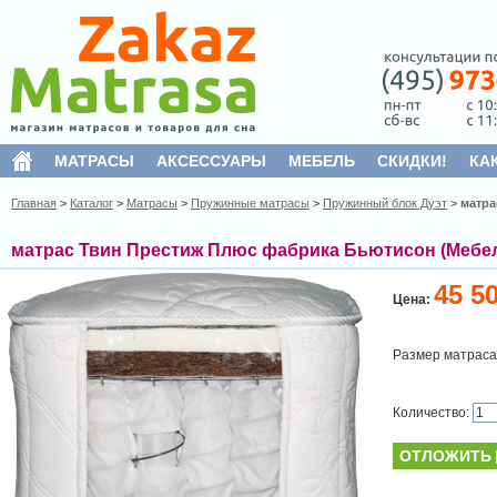
МАТРАСЫ
АКСЕССУАРЫ
МЕБЕЛЬ
СКИДКИ!
КА
Главная
>
Каталог
>
Матрасы
>
Пружинные матрасы
>
Пружинный блок Дуэт
>
матра
матрас Твин Престиж Плюс фабрика Бьютисон (Мебе
45 5
Цена:
Размер матраса
Количество:
ОТЛОЖИТЬ