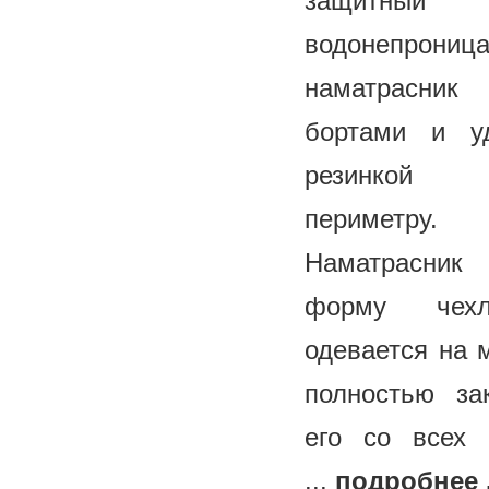
защитный
водонепрониц
наматрасн
бортами и у
резинко
периметру.
Наматрасник
форму чех
одевается на 
полностью за
его со всех 
...
подробнее .