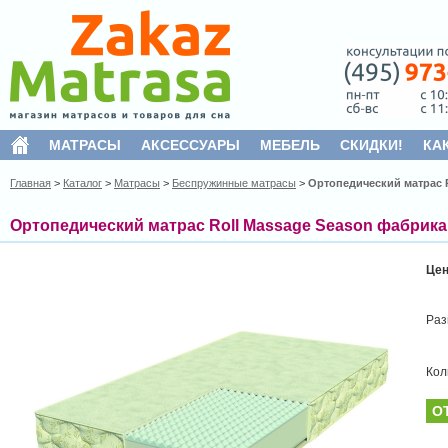
МАТРАСЫ
АКСЕССУАРЫ
МЕБЕЛЬ
СКИДКИ!
КА
Главная
>
Каталог
>
Матрасы
>
Беспружинные матрасы
>
Ортопедический матрас 
Ортопедический матрас Roll Massage Season фабрика
Це
Раз
Кол
О