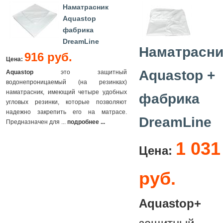
Наматрасник
Aquastop
фабрика
DreamLine
Наматрасни
916 руб.
Цена:
Aquastop +
Aquastop
это защитный
водонепроницаемый (на резинках)
наматрасник, имеющий четыре удобных
фабрика
угловых резинки, которые позволяют
надежно закрепить его на матрасе.
DreamLine
Предназначен для ...
подробнее ...
1 031
Цена:
руб.
Aquastop+
э