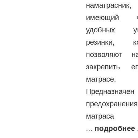
наматрасник,
имеющий ч
удобных уг
резинки, ко
позволяют н
закрепить е
матрасе.
Предназначе
предохранения
матрас
...
подробнее .