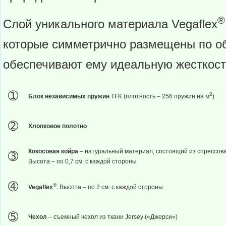
®
Слой уникального материала Vegaflex
которые симметрично размещены по о
обеспечивают ему идеальную жесткост
➀
2
Блок
независимых пружин
TFK (плотность – 256 пружин на м
)
➁
Хлопковое полотно
Кокосовая койра
– натуральный материал, состоящий из спрессова
➂
Высота – по 0,7 см. с каждой стороны
➃
®
Vegaflex
. Высота – по 2 см. с каждой стороны
➄
Чехол
– съемный чехол из ткани Jersey («Джерси»)