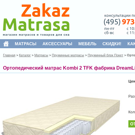
МАТРАСЫ
АКСЕССУАРЫ
МЕБЕЛЬ
СКИДКИ!
КА
Главная
>
Каталог
>
Матрасы
>
Пружинные матрасы
>
Пружинный блок Покет
>
Орто
Ортопедический матрас Kombi 2 TFK фабрика DreamL
Це
Раз
Кол
О