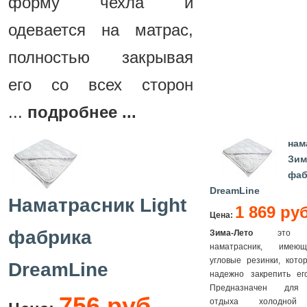
форму чехла и
одевается на матрас,
полностью закрывая
его со всех сторон
...
подробнее ...
нам
Зим
фаб
DreamLine
Наматрасник Light
1 869 руб
Цена:
фабрика
Зима-Лето
это все
наматрасник, имею
угловые резинки, кото
DreamLine
надежно закрепить ег
Предназначен для 
756 руб.
отдыха холодно